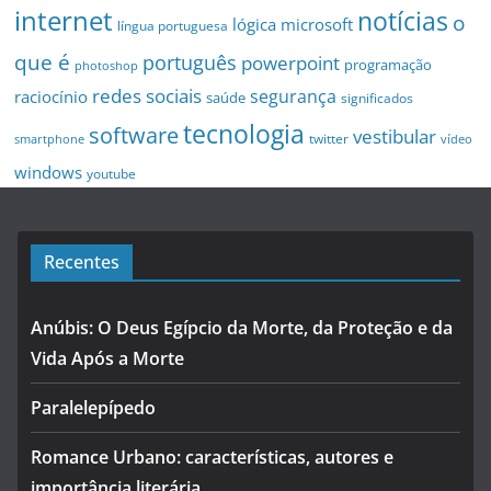
internet
notícias
o
microsoft
lógica
língua portuguesa
que é
português
powerpoint
programação
photoshop
redes sociais
segurança
raciocínio
saúde
significados
tecnologia
software
vestibular
twitter
smartphone
vídeo
windows
youtube
Recentes
Anúbis: O Deus Egípcio da Morte, da Proteção e da
Vida Após a Morte
Paralelepípedo
Romance Urbano: características, autores e
importância literária