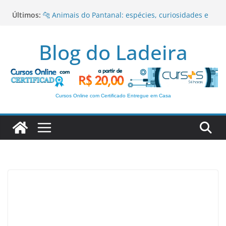
Pular
Últimos:
🐆 Animais do Pantanal: espécies, curiosidades e
para
importância para o ecossistema
o
Anúbis: O Deus Egípcio da Morte, da Proteção e
Blog do Ladeira
da Vida Após a Morte
conteúdo
Paralelepípedo
Romance Urbano: características, autores e
importância literária
Gênero Dramático
Cursos Online com Certificado Entregue em Casa