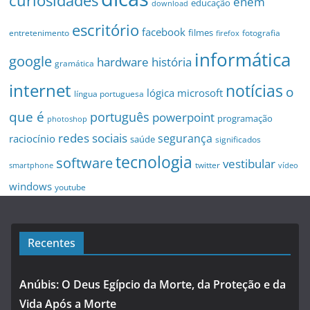
curiosidades
enem
educação
download
escritório
facebook
filmes
entretenimento
fotografia
firefox
informática
google
hardware
história
gramática
internet
notícias
o
microsoft
lógica
língua portuguesa
que é
português
powerpoint
programação
photoshop
redes sociais
segurança
raciocínio
saúde
significados
tecnologia
software
vestibular
twitter
smartphone
vídeo
windows
youtube
Recentes
Anúbis: O Deus Egípcio da Morte, da Proteção e da
Vida Após a Morte