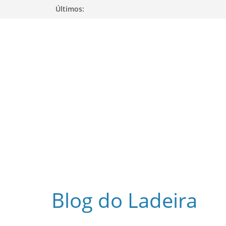
Pular
Últimos:
para
o
conteúdo
Blog do Ladeira