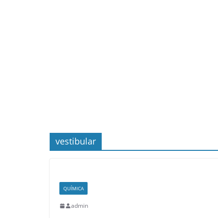
vestibular
QUÍMICA
admin