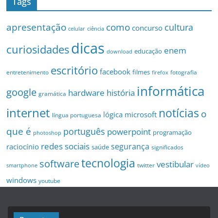
Tags
apresentação
como
cultura
concurso
celular
ciência
dicas
curiosidades
enem
educação
download
escritório
facebook
filmes
entretenimento
fotografia
firefox
informática
google
hardware
história
gramática
internet
notícias
o
microsoft
lógica
língua portuguesa
que é
português
powerpoint
programação
photoshop
redes sociais
segurança
raciocínio
saúde
significados
tecnologia
software
vestibular
twitter
smartphone
vídeo
windows
youtube