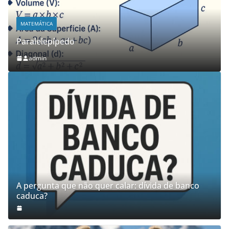
MATEMÁTICA
Paralelepípedo
admin
A pergunta que não quer calar: dívida de banco
caduca?