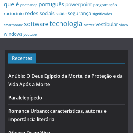
que é
português
powerpoint
programação
photoshop
redes sociais
segurança
raciocínio
saúde
significados
tecnologia
software
vestibular
twitter
smartphone
vídeo
windows
youtube
Recentes
Anúbis: O Deus Egípcio da Morte, da Proteção e da
Vida Após a Morte
Paralelepípedo
Romance Urbano: características, autores e
importância literária
Gênero Dramático