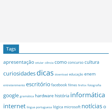
Tags
apresentação
como
cultura
concurso
celular
ciência
dicas
curiosidades
enem
educação
download
escritório
facebook
filmes
entretenimento
fotografia
firefox
informática
google
hardware
história
gramática
internet
notícias
o
microsoft
lógica
língua portuguesa