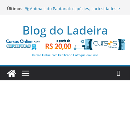
Pular
Últimos:
🐆 Animais do Pantanal: espécies, curiosidades e
para
importância para o ecossistema
o
Anúbis: O Deus Egípcio da Morte, da Proteção e
Blog do Ladeira
da Vida Após a Morte
conteúdo
Paralelepípedo
Romance Urbano: características, autores e
importância literária
Gênero Dramático
Cursos Online com Certificado Entregue em Casa