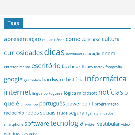
Tags
apresentação
como
cultura
concurso
celular
ciência
dicas
curiosidades
enem
educação
download
escritório
facebook
filmes
entretenimento
fotografia
firefox
informática
google
hardware
história
gramática
internet
notícias
o
microsoft
lógica
língua portuguesa
que é
português
powerpoint
programação
photoshop
redes sociais
segurança
raciocínio
saúde
significados
tecnologia
software
vestibular
twitter
smartphone
vídeo
windows
youtube